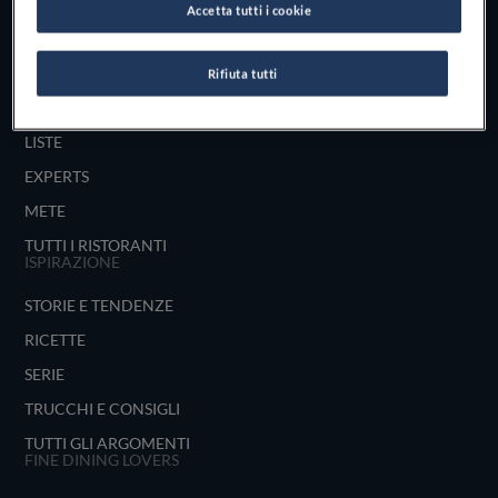
Accetta tutti i cookie
UNISCITI
ESPLORA PER
Rifiuta tutti
MAPPA
LISTE
EXPERTS
METE
TUTTI I RISTORANTI
ISPIRAZIONE
STORIE E TENDENZE
RICETTE
SERIE
TRUCCHI E CONSIGLI
TUTTI GLI ARGOMENTI
FINE DINING LOVERS