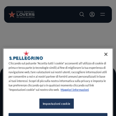
User account m
Salta al contenuto principale
TORNA A INIZIO PAGINA
Cliccando sul pulsante "Accetta tutti i cookie" acconsenti all'utilizzo di cookie di
prima e terza parte (o tecnologie simili) al fine di migliorare la tua esperienza di
navigazione web, fare valutazioni sui nostri utenti, raccogliere informazioni utili
per consentire a noi e ai nostri partner di fornirti annunci personalizzati in base
Log In
ai tuoi interessi. Scopri di più sulla nostra informativa sulla privacy e imposta le
tue preferenze cliccando qui o in qualsiasi momento cliccando sul link
Home
"Impostazioni cookie" sul nostro sito web.
Maggiori informazioni
Scopri il vero
foodie che è in te
Impostazioni cookie