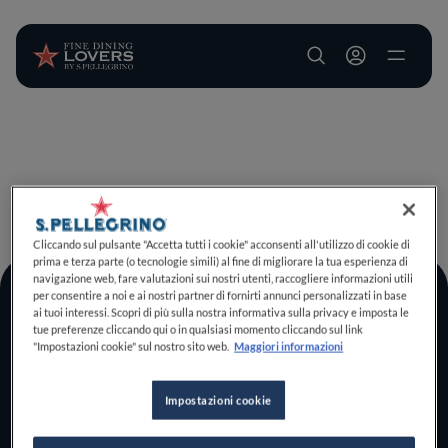
User account m
Salta al contenuto principale
TORNA A INIZIO PAGINA
Cliccando sul pulsante "Accetta tutti i cookie" acconsenti all'utilizzo di cookie di
prima e terza parte (o tecnologie simili) al fine di migliorare la tua esperienza di
navigazione web, fare valutazioni sui nostri utenti, raccogliere informazioni utili
per consentire a noi e ai nostri partner di fornirti annunci personalizzati in base
Log In
ai tuoi interessi. Scopri di più sulla nostra informativa sulla privacy e imposta le
tue preferenze cliccando qui o in qualsiasi momento cliccando sul link
Home
"Impostazioni cookie" sul nostro sito web.
Maggiori informazioni
Scopri il vero
foodie che è in te
Impostazioni cookie