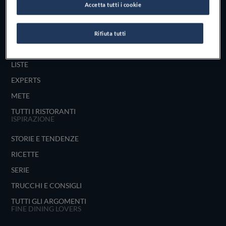
Accetta tutti i cookie
UNISCITI
ESPLORA PER
Rifiuta tutti
MAPPA
LISTE
EXPERTS
METE
TUTTI I RISTORANTI
ISPIRAZIONE
STORIE E TENDENZE
RICETTE
SERIE
TRUCCHI E CONSIGLI
TUTTI GLI ARGOMENTI
FINE DINING LOVERS