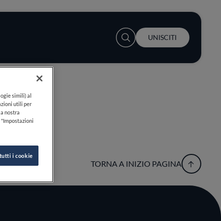
User account menu
UNISCITI
ogie simili) al
zioni utili per
lla nostra
k "Impostazioni
tutti i cookie
TORNA A INIZIO PAGINA