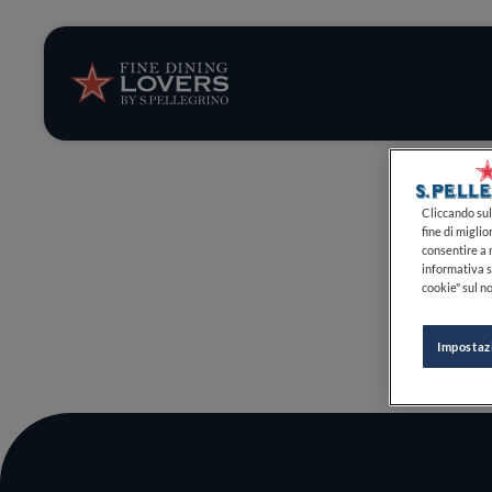
Storie e tenden
Ricette
Trucchi e consig
Cliccando sul 
fine di miglio
consentire a n
Serie
informativa s
cookie" sul no
Impostaz