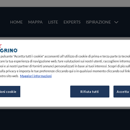
ze
Main navigation
HOME
MAPPA
LISTE
EXPERTS
ISPIRAZIONE
Salta al contenuto principale
li
pulsante "Accetta tutti i cookie" acconsenti all'utilizzo di cookie di prima e terza parte (o tecnol
rare la tua esperienza di navigazione web, fare valutazioni sui nostri utenti, raccogliere informa
oi e ai nostri partner di fornirti annunci personalizzati in base ai tuoi interessi. Scopri di più su
ulla privacy e imposta le tue preferenze cliccando qui o in qualsiasi momento cliccando sul lin
stro sito web.
Maggiori informazioni
ioni cookie
Rifiuta tutti
Accetta 