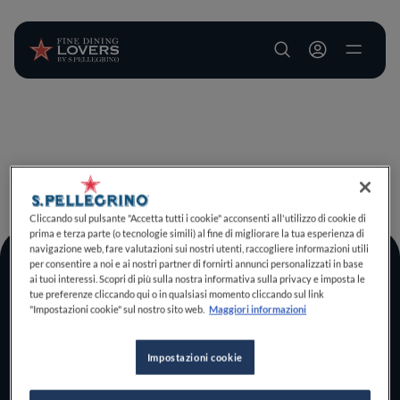
User account m
Salta al contenuto principale
TORNA A INIZIO PAGINA
Cliccando sul pulsante "Accetta tutti i cookie" acconsenti all'utilizzo di cookie di
prima e terza parte (o tecnologie simili) al fine di migliorare la tua esperienza di
navigazione web, fare valutazioni sui nostri utenti, raccogliere informazioni utili
per consentire a noi e ai nostri partner di fornirti annunci personalizzati in base
Log In
ai tuoi interessi. Scopri di più sulla nostra informativa sulla privacy e imposta le
tue preferenze cliccando qui o in qualsiasi momento cliccando sul link
Home
"Impostazioni cookie" sul nostro sito web.
Maggiori informazioni
Scopri il vero
foodie che è in te
Impostazioni cookie