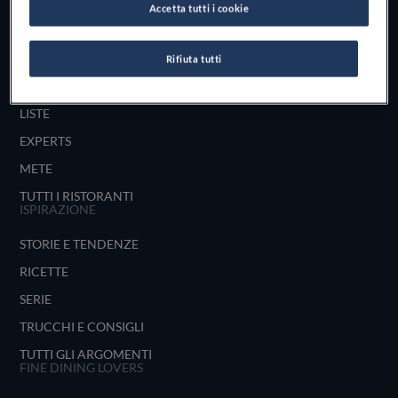
Accetta tutti i cookie
UNISCITI
ESPLORA PER
Rifiuta tutti
MAPPA
LISTE
EXPERTS
METE
TUTTI I RISTORANTI
ISPIRAZIONE
STORIE E TENDENZE
RICETTE
SERIE
TRUCCHI E CONSIGLI
TUTTI GLI ARGOMENTI
FINE DINING LOVERS