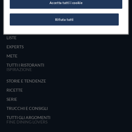
Accetta tutti i cookie
UNISCITI
ESPLORA PER
Rifiuta tutti
MAPPA
LISTE
EXPERTS
METE
TUTTI I RISTORANTI
ISPIRAZIONE
STORIE E TENDENZE
RICETTE
SERIE
TRUCCHI E CONSIGLI
TUTTI GLI ARGOMENTI
FINE DINING LOVERS