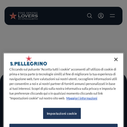
User account m
Salta al contenuto principale
TORNA A INIZIO PAGINA
Cliccando sul pulsante "Accetta tutti i cookie" acconsenti all'utilizzo di cookie di
prima e terza parte (o tecnologie simili) al fine di migliorare la tua esperienza di
navigazione web, fare valutazioni sui nostri utenti, raccogliere informazioni utili
per consentire a noi e ai nostri partner di fornirti annunci personalizzati in base
Log In
ai tuoi interessi. Scopri di più sulla nostra informativa sulla privacy e imposta le
tue preferenze cliccando qui o in qualsiasi momento cliccando sul link
Home
"Impostazioni cookie" sul nostro sito web.
Maggiori informazioni
Scopri il vero
foodie che è in te
Impostazioni cookie