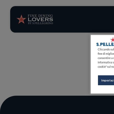
Storie e tenden
Ricette
Trucchi e consig
Cliccando sul 
fine di miglio
consentire a n
Serie
informativa s
cookie" sul no
Impostaz