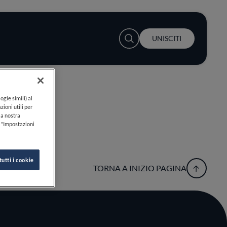
User account menu
UNISCITI
ogie simili) al
zioni utili per
lla nostra
k "Impostazioni
tutti i cookie
TORNA A INIZIO PAGINA