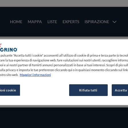
ze
Main navigation
HOME
MAPPA
LISTE
EXPERTS
ISPIRAZIONE
Salta al contenuto principale
li
pulsante "Accetta tutti i cookie" acconsenti all'utilizzo di cookie di prima e terza parte (o tecnol
rare la tua esperienza di navigazione web, fare valutazioni sui nostri utenti, raccogliere informa
oi e ai nostri partner di fornirti annunci personalizzati in base ai tuoi interessi. Scopri di più su
ulla privacy e imposta le tue preferenze cliccando qui o in qualsiasi momento cliccando sul lin
stro sito web.
Maggiori informazioni
ioni cookie
Rifiuta tutti
Accetta 