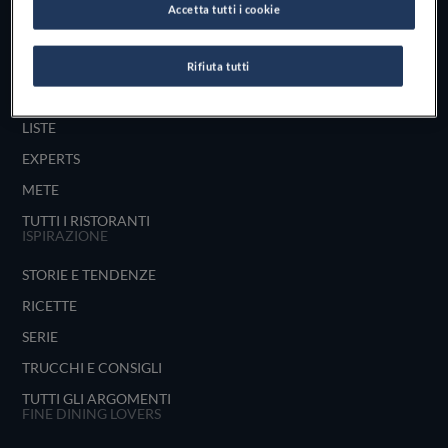
Accetta tutti i cookie
UNISCITI
ESPLORA PER
Rifiuta tutti
MAPPA
LISTE
EXPERTS
METE
TUTTI I RISTORANTI
ISPIRAZIONE
STORIE E TENDENZE
RICETTE
SERIE
TRUCCHI E CONSIGLI
TUTTI GLI ARGOMENTI
FINE DINING LOVERS