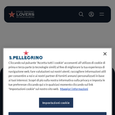
User account m
Salta al contenuto principale
TORNA A INIZIO PAGINA
Cliccando sul pulsante "Accetta tutti i cookie" acconsenti all'utilizzo di cookie di
prima e terza parte (o tecnologie simili) al fine di migliorare la tua esperienza di
navigazione web, fare valutazioni sui nostri utenti, raccogliere informazioni utili
per consentire a noi e ai nostri partner di fornirti annunci personalizzati in base
Log In
ai tuoi interessi. Scopri di più sulla nostra informativa sulla privacy e imposta le
tue preferenze cliccando qui o in qualsiasi momento cliccando sul link
Home
"Impostazioni cookie" sul nostro sito web.
Maggiori informazioni
Scopri il vero
foodie che è in te
Impostazioni cookie