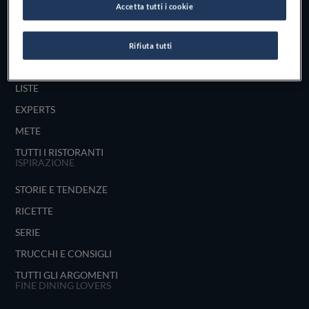
Accetta tutti i cookie
UNISCITI
ESPLORA PER
Rifiuta tutti
MAPPA
LISTE
EXPERTS
METE
TUTTI I RISTORANTI
ISPIRAZIONE
STORIE E TENDENZE
RICETTE
SERIE
TRUCCHI E CONSIGLI
TUTTI GLI ARGOMENTI
FINE DINING LOVERS