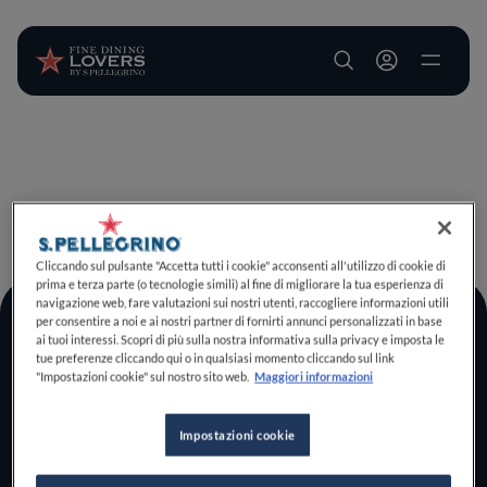
User account m
Salta al contenuto principale
TORNA A INIZIO PAGINA
Cliccando sul pulsante "Accetta tutti i cookie" acconsenti all'utilizzo di cookie di
prima e terza parte (o tecnologie simili) al fine di migliorare la tua esperienza di
navigazione web, fare valutazioni sui nostri utenti, raccogliere informazioni utili
per consentire a noi e ai nostri partner di fornirti annunci personalizzati in base
Log In
ai tuoi interessi. Scopri di più sulla nostra informativa sulla privacy e imposta le
tue preferenze cliccando qui o in qualsiasi momento cliccando sul link
Home
"Impostazioni cookie" sul nostro sito web.
Maggiori informazioni
Scopri il vero
foodie che è in te
Impostazioni cookie