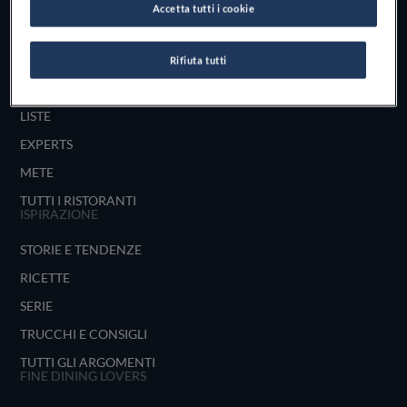
Accetta tutti i cookie
UNISCITI
ESPLORA PER
Rifiuta tutti
MAPPA
LISTE
EXPERTS
METE
TUTTI I RISTORANTI
ISPIRAZIONE
STORIE E TENDENZE
RICETTE
SERIE
TRUCCHI E CONSIGLI
TUTTI GLI ARGOMENTI
FINE DINING LOVERS