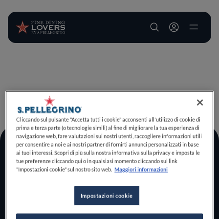
User account m
Salta al contenuto principale
TORNA A INIZIO PAGINA
Cliccando sul pulsante "Accetta tutti i cookie" acconsenti all'utilizzo di cookie di
prima e terza parte (o tecnologie simili) al fine di migliorare la tua esperienza di
navigazione web, fare valutazioni sui nostri utenti, raccogliere informazioni utili
per consentire a noi e ai nostri partner di fornirti annunci personalizzati in base
Log In
ai tuoi interessi. Scopri di più sulla nostra informativa sulla privacy e imposta le
tue preferenze cliccando qui o in qualsiasi momento cliccando sul link
Home
"Impostazioni cookie" sul nostro sito web.
Maggiori informazioni
Scopri il vero
foodie che è in te
Impostazioni cookie