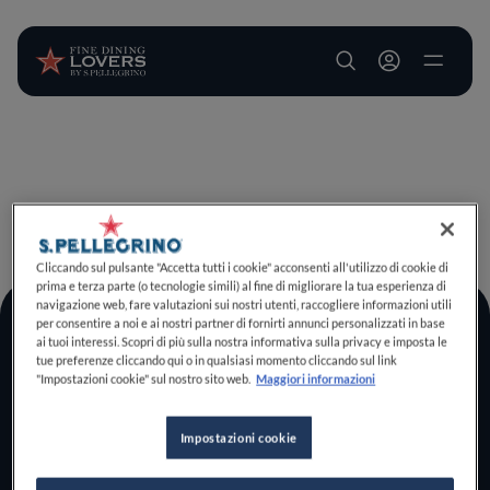
User account m
Salta al contenuto principale
TORNA A INIZIO PAGINA
Cliccando sul pulsante "Accetta tutti i cookie" acconsenti all'utilizzo di cookie di
prima e terza parte (o tecnologie simili) al fine di migliorare la tua esperienza di
navigazione web, fare valutazioni sui nostri utenti, raccogliere informazioni utili
per consentire a noi e ai nostri partner di fornirti annunci personalizzati in base
Log In
ai tuoi interessi. Scopri di più sulla nostra informativa sulla privacy e imposta le
tue preferenze cliccando qui o in qualsiasi momento cliccando sul link
Home
"Impostazioni cookie" sul nostro sito web.
Maggiori informazioni
Scopri il vero
foodie che è in te
Impostazioni cookie