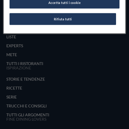
Accetta tutti i cookie
UNISCITI
ESPLORA PER
Rifiuta tutti
MAPPA
LISTE
EXPERTS
METE
TUTTI I RISTORANTI
ISPIRAZIONE
STORIE E TENDENZE
RICETTE
SERIE
TRUCCHI E CONSIGLI
TUTTI GLI ARGOMENTI
FINE DINING LOVERS