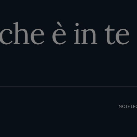
che è in te
Terms an
NOTE LE