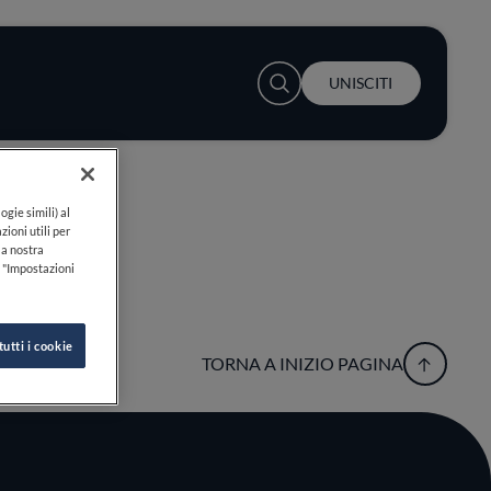
User account menu
UNISCITI
ogie simili) al
zioni utili per
lla nostra
k "Impostazioni
tutti i cookie
TORNA A INIZIO PAGINA