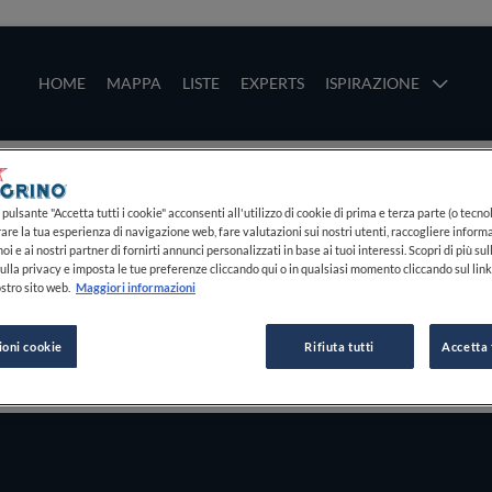
ze
Main navigation
HOME
MAPPA
LISTE
EXPERTS
ISPIRAZIONE
Salta al contenuto principale
li
pulsante "Accetta tutti i cookie" acconsenti all'utilizzo di cookie di prima e terza parte (o tecnol
rare la tua esperienza di navigazione web, fare valutazioni sui nostri utenti, raccogliere informa
oi e ai nostri partner di fornirti annunci personalizzati in base ai tuoi interessi. Scopri di più su
ulla privacy e imposta le tue preferenze cliccando qui o in qualsiasi momento cliccando sul lin
stro sito web.
Maggiori informazioni
ioni cookie
Rifiuta tutti
Accetta 