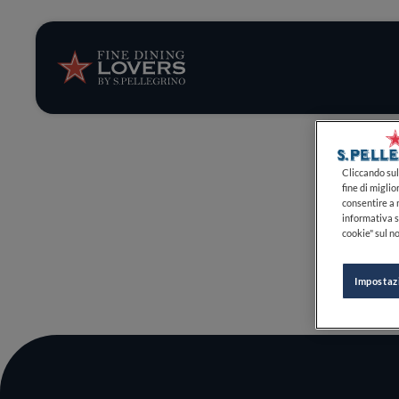
Storie e tenden
Ricette
Trucchi e consig
Cliccando sul 
fine di miglio
consentire a n
Serie
informativa s
cookie" sul no
Impostaz