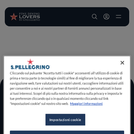
User account m
Salta al contenuto principale
TORNA A INIZIO PAGINA
Cliccando sul pulsante "Accetta tutti i cookie" acconsenti all'utilizzo di cookie di
prima e terza parte (o tecnologie simili) al fine di migliorare la tua esperienza di
navigazione web, fare valutazioni sui nostri utenti, raccogliere informazioni utili
per consentire a noi e ai nostri partner di fornirti annunci personalizzati in base
Log In
ai tuoi interessi. Scopri di più sulla nostra informativa sulla privacy e imposta le
tue preferenze cliccando qui o in qualsiasi momento cliccando sul link
Home
"Impostazioni cookie" sul nostro sito web.
Maggiori informazioni
Scopri il vero
foodie che è in te
Impostazioni cookie