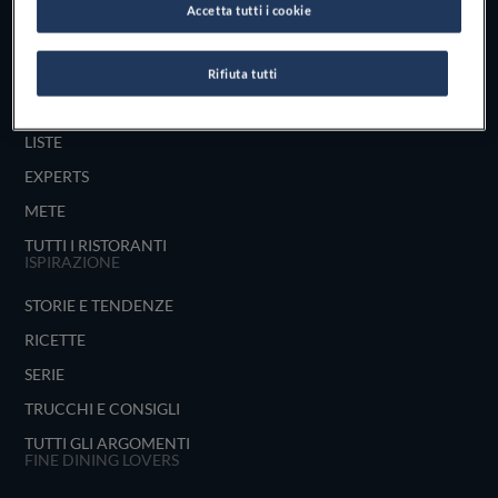
Accetta tutti i cookie
UNISCITI
ESPLORA PER
Rifiuta tutti
MAPPA
LISTE
EXPERTS
METE
TUTTI I RISTORANTI
ISPIRAZIONE
STORIE E TENDENZE
RICETTE
SERIE
TRUCCHI E CONSIGLI
TUTTI GLI ARGOMENTI
FINE DINING LOVERS