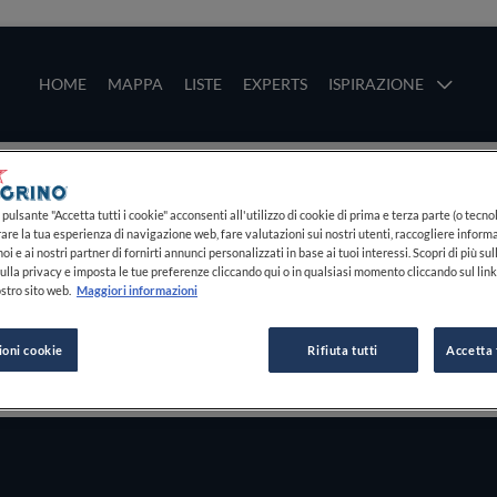
ze
Main navigation
HOME
MAPPA
LISTE
EXPERTS
ISPIRAZIONE
Salta al contenuto principale
li
pulsante "Accetta tutti i cookie" acconsenti all'utilizzo di cookie di prima e terza parte (o tecnol
rare la tua esperienza di navigazione web, fare valutazioni sui nostri utenti, raccogliere informa
oi e ai nostri partner di fornirti annunci personalizzati in base ai tuoi interessi. Scopri di più su
ulla privacy e imposta le tue preferenze cliccando qui o in qualsiasi momento cliccando sul lin
stro sito web.
Maggiori informazioni
ioni cookie
Rifiuta tutti
Accetta 