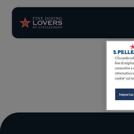
Storie e tenden
Ricette
Trucchi e consig
Cliccando sul 
fine di miglio
consentire a n
Serie
informativa s
cookie" sul no
Impostaz