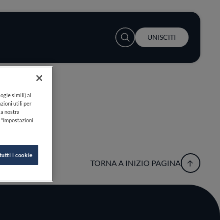
User account menu
UNISCITI
ogie simili) al
zioni utili per
lla nostra
k "Impostazioni
tutti i cookie
TORNA A INIZIO PAGINA