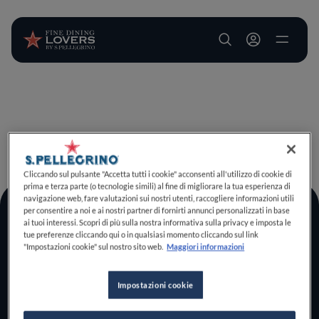
User account m
Salta al contenuto principale
TORNA A INIZIO PAGINA
Cliccando sul pulsante "Accetta tutti i cookie" acconsenti all'utilizzo di cookie di
prima e terza parte (o tecnologie simili) al fine di migliorare la tua esperienza di
navigazione web, fare valutazioni sui nostri utenti, raccogliere informazioni utili
per consentire a noi e ai nostri partner di fornirti annunci personalizzati in base
Log In
ai tuoi interessi. Scopri di più sulla nostra informativa sulla privacy e imposta le
tue preferenze cliccando qui o in qualsiasi momento cliccando sul link
Home
"Impostazioni cookie" sul nostro sito web.
Maggiori informazioni
Scopri il vero
foodie che è in te
Impostazioni cookie