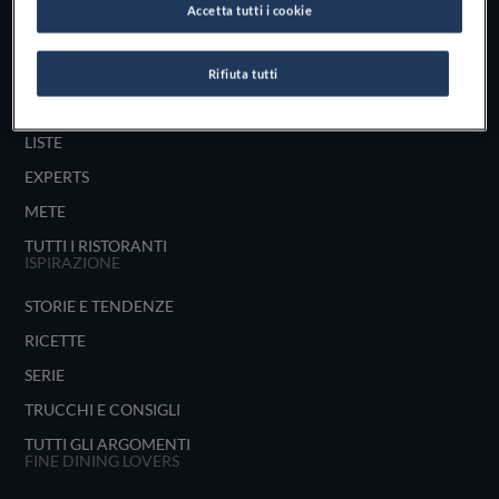
Accetta tutti i cookie
UNISCITI
ESPLORA PER
Rifiuta tutti
MAPPA
LISTE
EXPERTS
METE
TUTTI I RISTORANTI
ISPIRAZIONE
STORIE E TENDENZE
RICETTE
SERIE
TRUCCHI E CONSIGLI
TUTTI GLI ARGOMENTI
FINE DINING LOVERS