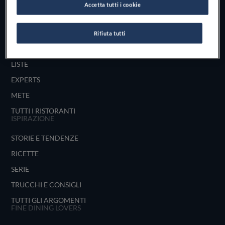
Accetta tutti i cookie
UNISCITI
ESPLORA PER
Rifiuta tutti
MAPPA
LISTE
EXPERTS
METE
TUTTI I RISTORANTI
ISPIRAZIONE
STORIE E TENDENZE
RICETTE
SERIE
TRUCCHI E CONSIGLI
TUTTI GLI ARGOMENTI
FINE DINING LOVERS