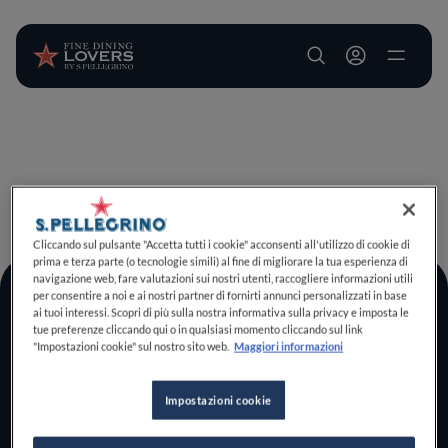
User account m
Salta al contenuto principale
TORNA A INIZIO PAGINA
Cliccando sul pulsante "Accetta tutti i cookie" acconsenti all'utilizzo di cookie di
prima e terza parte (o tecnologie simili) al fine di migliorare la tua esperienza di
navigazione web, fare valutazioni sui nostri utenti, raccogliere informazioni utili
per consentire a noi e ai nostri partner di fornirti annunci personalizzati in base
Log In
ai tuoi interessi. Scopri di più sulla nostra informativa sulla privacy e imposta le
tue preferenze cliccando qui o in qualsiasi momento cliccando sul link
Home
"Impostazioni cookie" sul nostro sito web.
Maggiori informazioni
Scopri il vero
foodie che è in te
Impostazioni cookie