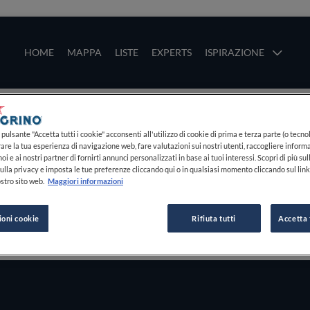
ze
Main navigation
HOME
MAPPA
LISTE
EXPERTS
ISPIRAZIONE
Salta al contenuto principale
li
pulsante "Accetta tutti i cookie" acconsenti all'utilizzo di cookie di prima e terza parte (o tecnol
rare la tua esperienza di navigazione web, fare valutazioni sui nostri utenti, raccogliere informa
oi e ai nostri partner di fornirti annunci personalizzati in base ai tuoi interessi. Scopri di più su
ulla privacy e imposta le tue preferenze cliccando qui o in qualsiasi momento cliccando sul lin
stro sito web.
Maggiori informazioni
ioni cookie
Rifiuta tutti
Accetta 