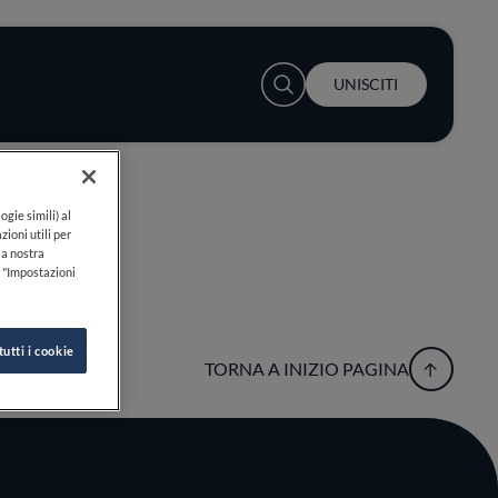
User account menu
UNISCITI
ogie simili) al
zioni utili per
lla nostra
k "Impostazioni
tutti i cookie
TORNA A INIZIO PAGINA