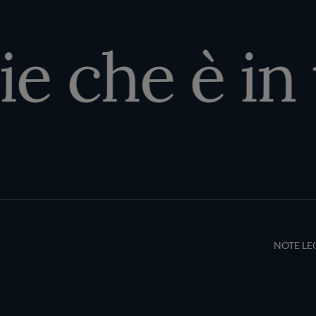
ie che è in 
Terms an
NOTE LE