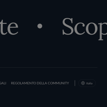
te
Scopr
d Conditions
GALI
REGOLAMENTO DELLA COMMUNITY
Italia