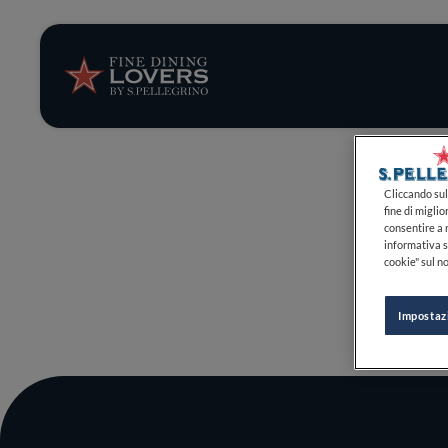
Storie e tenden
Ricette
Trucchi e consig
Cliccando sul 
fine di miglio
consentire a n
Serie
informativa s
cookie" sul no
Impostaz