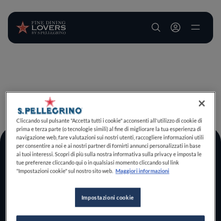
User account m
Salta al contenuto principale
TORNA A INIZIO PAGINA
Cliccando sul pulsante "Accetta tutti i cookie" acconsenti all'utilizzo di cookie di
prima e terza parte (o tecnologie simili) al fine di migliorare la tua esperienza di
navigazione web, fare valutazioni sui nostri utenti, raccogliere informazioni utili
per consentire a noi e ai nostri partner di fornirti annunci personalizzati in base
Log In
ai tuoi interessi. Scopri di più sulla nostra informativa sulla privacy e imposta le
tue preferenze cliccando qui o in qualsiasi momento cliccando sul link
Home
"Impostazioni cookie" sul nostro sito web.
Maggiori informazioni
Scopri il vero
foodie che è in te
Impostazioni cookie