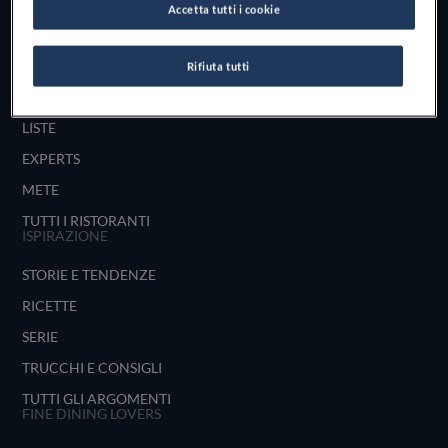
Accetta tutti i cookie
UNISCITI
ESPLORA PER
Rifiuta tutti
MAPPA
LISTE
EXPERTS
METE
TUTTI I RISTORANTI
ISPIRAZIONE
STORIE E TENDENZE
RICETTE
SERIE
TRUCCHI E CONSIGLI
TUTTI GLI ARGOMENTI
FINE DINING LOVERS