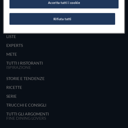
Accetta tutti i cookie
UNISCITI
ESPLORA PER
Rifiuta tutti
MAPPA
LISTE
EXPERTS
METE
TUTTI I RISTORANTI
ISPIRAZIONE
STORIE E TENDENZE
RICETTE
SERIE
TRUCCHI E CONSIGLI
TUTTI GLI ARGOMENTI
FINE DINING LOVERS