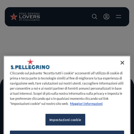
User account m
Salta al contenuto principale
TORNA A INIZIO PAGINA
Cliccando sul pulsante "Accetta tutti i cookie" acconsenti all'utilizzo di cookie di
prima e terza parte (o tecnologie simili) al fine di migliorare la tua esperienza di
navigazione web, fare valutazioni sui nostri utenti, raccogliere informazioni utili
per consentire a noi e ai nostri partner di fornirti annunci personalizzati in base
Log In
ai tuoi interessi. Scopri di più sulla nostra informativa sulla privacy e imposta le
tue preferenze cliccando qui o in qualsiasi momento cliccando sul link
Home
"Impostazioni cookie" sul nostro sito web.
Maggiori informazioni
Scopri il vero
foodie che è in te
Impostazioni cookie