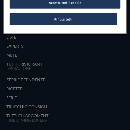
Accetta tutti i cookie
UNISCITI
ESPLORA PER
Rifiuta tutti
MAPPA
LISTE
EXPERTS
METE
TUTTI I RISTORANTI
ISPIRAZIONE
STORIE E TENDENZE
RICETTE
SERIE
TRUCCHI E CONSIGLI
TUTTI GLI ARGOMENTI
FINE DINING LOVERS