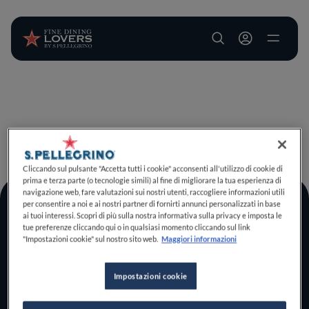
User account m
Salta al contenuto principale
TORNA A INIZIO PAGINA
Cliccando sul pulsante "Accetta tutti i cookie" acconsenti all'utilizzo di cookie di
prima e terza parte (o tecnologie simili) al fine di migliorare la tua esperienza di
navigazione web, fare valutazioni sui nostri utenti, raccogliere informazioni utili
per consentire a noi e ai nostri partner di fornirti annunci personalizzati in base
Log In
ai tuoi interessi. Scopri di più sulla nostra informativa sulla privacy e imposta le
tue preferenze cliccando qui o in qualsiasi momento cliccando sul link
Home
"Impostazioni cookie" sul nostro sito web.
Maggiori informazioni
Scopri il vero
foodie che è in te
Impostazioni cookie