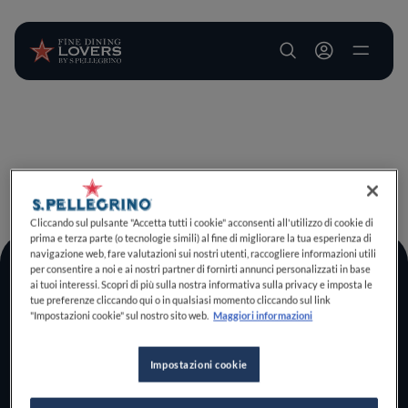
User account m
Salta al contenuto principale
TORNA A INIZIO PAGINA
Cliccando sul pulsante "Accetta tutti i cookie" acconsenti all'utilizzo di cookie di
prima e terza parte (o tecnologie simili) al fine di migliorare la tua esperienza di
navigazione web, fare valutazioni sui nostri utenti, raccogliere informazioni utili
per consentire a noi e ai nostri partner di fornirti annunci personalizzati in base
Log In
ai tuoi interessi. Scopri di più sulla nostra informativa sulla privacy e imposta le
tue preferenze cliccando qui o in qualsiasi momento cliccando sul link
Home
"Impostazioni cookie" sul nostro sito web.
Maggiori informazioni
Scopri il vero
foodie che è in te
Impostazioni cookie