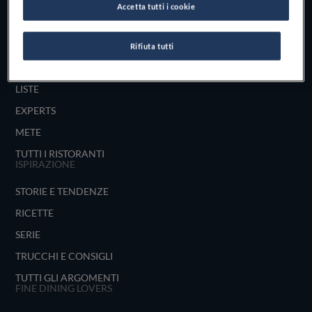
Accetta tutti i cookie
UNISCITI
ESPLORA PER
Rifiuta tutti
MAPPA
LISTE
EXPERTS
METE
TUTTI I RISTORANTI
ISPIRAZIONE
STORIE E TENDENZE
RICETTE
SERIE
TRUCCHI E CONSIGLI
TUTTI GLI ARGOMENTI
FINE DINING LOVERS