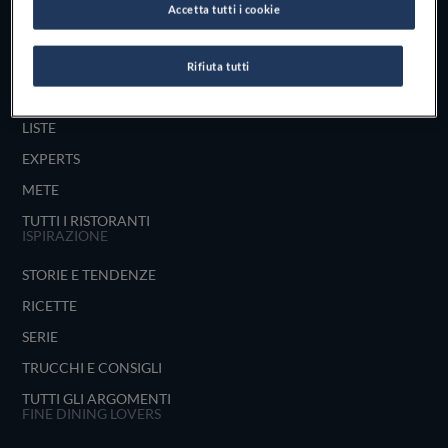
Accetta tutti i cookie
UNISCITI
ESPLORA PER
Rifiuta tutti
MAPPA
LISTE
EXPERTS
METE
TUTTI I RISTORANTI
ISPIRAZIONE
STORIE E TENDENZE
RICETTE
SERIE
TRUCCHI E CONSIGLI
TUTTI GLI ARGOMENTI
FINE DINING LOVERS