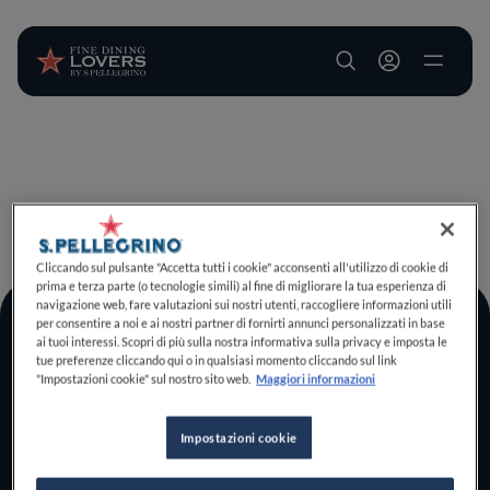
User account m
Salta al contenuto principale
TORNA A INIZIO PAGINA
Cliccando sul pulsante "Accetta tutti i cookie" acconsenti all'utilizzo di cookie di
prima e terza parte (o tecnologie simili) al fine di migliorare la tua esperienza di
navigazione web, fare valutazioni sui nostri utenti, raccogliere informazioni utili
per consentire a noi e ai nostri partner di fornirti annunci personalizzati in base
Log In
ai tuoi interessi. Scopri di più sulla nostra informativa sulla privacy e imposta le
tue preferenze cliccando qui o in qualsiasi momento cliccando sul link
Home
"Impostazioni cookie" sul nostro sito web.
Maggiori informazioni
Scopri il vero
foodie che è in te
Impostazioni cookie