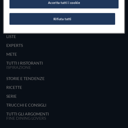
Accetta tutti i cookie
UNISCITI
ESPLORA PER
Rifiuta tutti
MAPPA
LISTE
EXPERTS
METE
TUTTI I RISTORANTI
ISPIRAZIONE
STORIE E TENDENZE
RICETTE
SERIE
TRUCCHI E CONSIGLI
TUTTI GLI ARGOMENTI
FINE DINING LOVERS