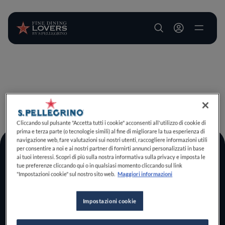
User account m
Salta al contenuto principale
TORNA A INIZIO PAGINA
Cliccando sul pulsante "Accetta tutti i cookie" acconsenti all'utilizzo di cookie di
prima e terza parte (o tecnologie simili) al fine di migliorare la tua esperienza di
navigazione web, fare valutazioni sui nostri utenti, raccogliere informazioni utili
per consentire a noi e ai nostri partner di fornirti annunci personalizzati in base
Log In
ai tuoi interessi. Scopri di più sulla nostra informativa sulla privacy e imposta le
tue preferenze cliccando qui o in qualsiasi momento cliccando sul link
Home
"Impostazioni cookie" sul nostro sito web.
Maggiori informazioni
Scopri il vero
foodie che è in te
Impostazioni cookie