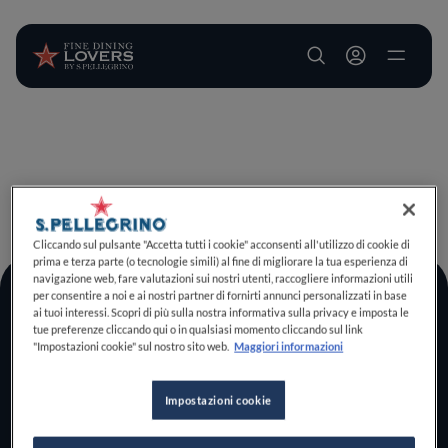
User account m
Salta al contenuto principale
TORNA A INIZIO PAGINA
Cliccando sul pulsante "Accetta tutti i cookie" acconsenti all'utilizzo di cookie di
prima e terza parte (o tecnologie simili) al fine di migliorare la tua esperienza di
navigazione web, fare valutazioni sui nostri utenti, raccogliere informazioni utili
per consentire a noi e ai nostri partner di fornirti annunci personalizzati in base
Log In
ai tuoi interessi. Scopri di più sulla nostra informativa sulla privacy e imposta le
tue preferenze cliccando qui o in qualsiasi momento cliccando sul link
Home
"Impostazioni cookie" sul nostro sito web.
Maggiori informazioni
Scopri il vero
foodie che è in te
Impostazioni cookie