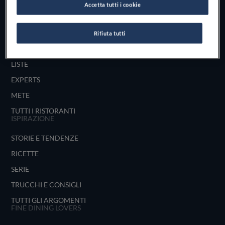
Accetta tutti i cookie
UNISCITI
ESPLORA PER
Rifiuta tutti
MAPPA
LISTE
EXPERTS
METE
TUTTI I RISTORANTI
ISPIRAZIONE
STORIE E TENDENZE
RICETTE
SERIE
TRUCCHI E CONSIGLI
TUTTI GLI ARGOMENTI
FINE DINING LOVERS