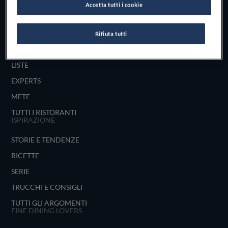
Accetta tutti i cookie
UNISCITI
ESPLORA PER
Rifiuta tutti
MAPPA
LISTE
EXPERTS
METE
TUTTI I RISTORANTI
ISPIRAZIONE
STORIE E TENDENZE
RICETTE
SERIE
TRUCCHI E CONSIGLI
TUTTI GLI ARGOMENTI
FINE DINING LOVERS