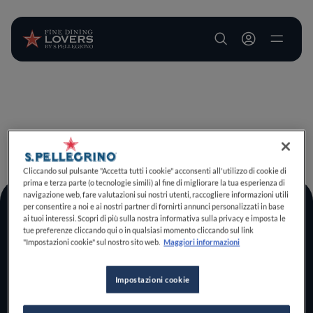
User account m
Salta al contenuto principale
TORNA A INIZIO PAGINA
Cliccando sul pulsante "Accetta tutti i cookie" acconsenti all'utilizzo di cookie di
prima e terza parte (o tecnologie simili) al fine di migliorare la tua esperienza di
navigazione web, fare valutazioni sui nostri utenti, raccogliere informazioni utili
per consentire a noi e ai nostri partner di fornirti annunci personalizzati in base
Log In
ai tuoi interessi. Scopri di più sulla nostra informativa sulla privacy e imposta le
tue preferenze cliccando qui o in qualsiasi momento cliccando sul link
Home
"Impostazioni cookie" sul nostro sito web.
Maggiori informazioni
Scopri il vero
foodie che è in te
Impostazioni cookie