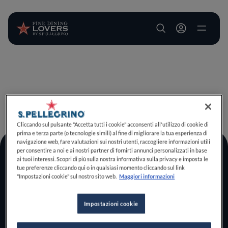
User account m
Salta al contenuto principale
TORNA A INIZIO PAGINA
Cliccando sul pulsante "Accetta tutti i cookie" acconsenti all'utilizzo di cookie di
prima e terza parte (o tecnologie simili) al fine di migliorare la tua esperienza di
navigazione web, fare valutazioni sui nostri utenti, raccogliere informazioni utili
per consentire a noi e ai nostri partner di fornirti annunci personalizzati in base
Log In
ai tuoi interessi. Scopri di più sulla nostra informativa sulla privacy e imposta le
tue preferenze cliccando qui o in qualsiasi momento cliccando sul link
Home
"Impostazioni cookie" sul nostro sito web.
Maggiori informazioni
Scopri il vero
foodie che è in te
Impostazioni cookie