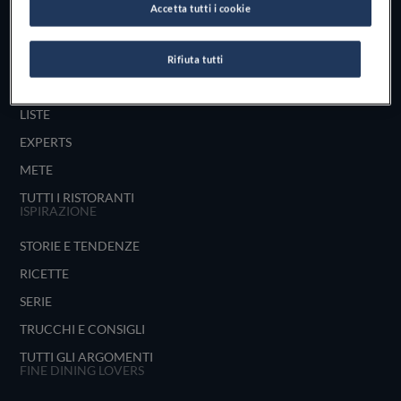
Accetta tutti i cookie
UNISCITI
ESPLORA PER
Rifiuta tutti
MAPPA
LISTE
EXPERTS
METE
TUTTI I RISTORANTI
ISPIRAZIONE
STORIE E TENDENZE
RICETTE
SERIE
TRUCCHI E CONSIGLI
TUTTI GLI ARGOMENTI
FINE DINING LOVERS