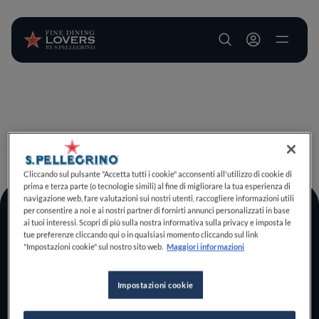
User account m
Salta al contenuto principale
TORNA A INIZIO PAGINA
Cliccando sul pulsante "Accetta tutti i cookie" acconsenti all'utilizzo di cookie di
prima e terza parte (o tecnologie simili) al fine di migliorare la tua esperienza di
navigazione web, fare valutazioni sui nostri utenti, raccogliere informazioni utili
per consentire a noi e ai nostri partner di fornirti annunci personalizzati in base
Log In
ai tuoi interessi. Scopri di più sulla nostra informativa sulla privacy e imposta le
tue preferenze cliccando qui o in qualsiasi momento cliccando sul link
Home
"Impostazioni cookie" sul nostro sito web.
Maggiori informazioni
Scopri il vero
foodie che è in te
Impostazioni cookie