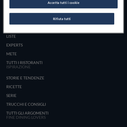
Accetta tutti i cookie
UNISCITI
ESPLORA PER
Rifiuta tutti
MAPPA
LISTE
EXPERTS
METE
TUTTI I RISTORANTI
ISPIRAZIONE
STORIE E TENDENZE
RICETTE
SERIE
TRUCCHI E CONSIGLI
TUTTI GLI ARGOMENTI
FINE DINING LOVERS