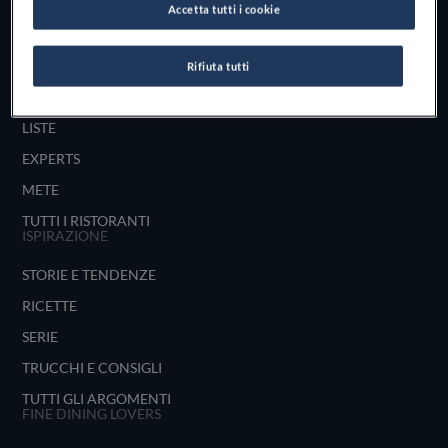
Accetta tutti i cookie
UNISCITI
ESPLORA PER
Rifiuta tutti
MAPPA
LISTE
EXPERTS
METE
TUTTI I RISTORANTI
ISPIRAZIONE
STORIE E TENDENZE
RICETTE
SERIE
TRUCCHI E CONSIGLI
TUTTI GLI ARGOMENTI
FINE DINING LOVERS