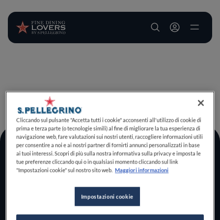
User account m
Salta al contenuto principale
TORNA A INIZIO PAGINA
Cliccando sul pulsante "Accetta tutti i cookie" acconsenti all'utilizzo di cookie di
prima e terza parte (o tecnologie simili) al fine di migliorare la tua esperienza di
navigazione web, fare valutazioni sui nostri utenti, raccogliere informazioni utili
per consentire a noi e ai nostri partner di fornirti annunci personalizzati in base
Log In
ai tuoi interessi. Scopri di più sulla nostra informativa sulla privacy e imposta le
tue preferenze cliccando qui o in qualsiasi momento cliccando sul link
Home
"Impostazioni cookie" sul nostro sito web.
Maggiori informazioni
Scopri il vero
foodie che è in te
Impostazioni cookie