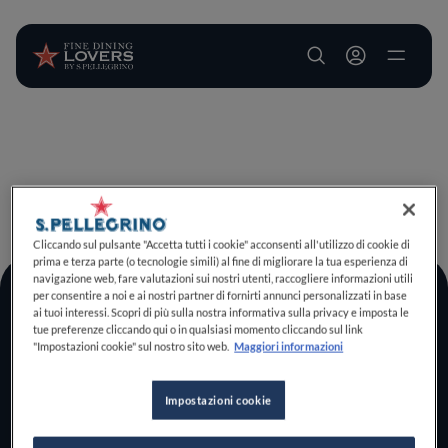
User account m
Salta al contenuto principale
TORNA A INIZIO PAGINA
Cliccando sul pulsante "Accetta tutti i cookie" acconsenti all'utilizzo di cookie di
prima e terza parte (o tecnologie simili) al fine di migliorare la tua esperienza di
navigazione web, fare valutazioni sui nostri utenti, raccogliere informazioni utili
per consentire a noi e ai nostri partner di fornirti annunci personalizzati in base
Log In
ai tuoi interessi. Scopri di più sulla nostra informativa sulla privacy e imposta le
tue preferenze cliccando qui o in qualsiasi momento cliccando sul link
Home
"Impostazioni cookie" sul nostro sito web.
Maggiori informazioni
Scopri il vero
foodie che è in te
Impostazioni cookie