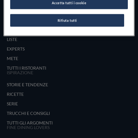
Accetta tutti i cookie
UNISCITI
ESPLORA PER
Rifiuta tutti
MAPPA
LISTE
EXPERTS
METE
TUTTI I RISTORANTI
ISPIRAZIONE
STORIE E TENDENZE
RICETTE
SERIE
TRUCCHI E CONSIGLI
TUTTI GLI ARGOMENTI
FINE DINING LOVERS