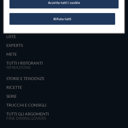
Accetta tutti i cookie
UNISCITI
ESPLORA PER
Rifiuta tutti
MAPPA
LISTE
EXPERTS
METE
TUTTI I RISTORANTI
ISPIRAZIONE
STORIE E TENDENZE
RICETTE
SERIE
TRUCCHI E CONSIGLI
TUTTI GLI ARGOMENTI
FINE DINING LOVERS