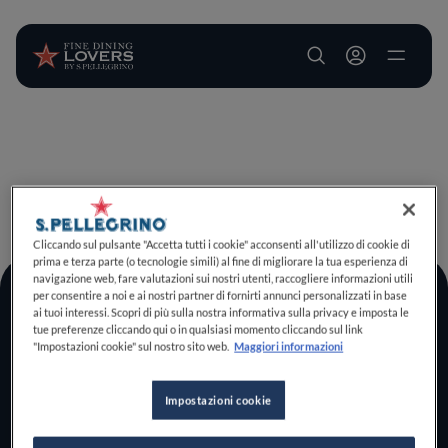
User account m
Salta al contenuto principale
TORNA A INIZIO PAGINA
Cliccando sul pulsante "Accetta tutti i cookie" acconsenti all'utilizzo di cookie di
prima e terza parte (o tecnologie simili) al fine di migliorare la tua esperienza di
navigazione web, fare valutazioni sui nostri utenti, raccogliere informazioni utili
per consentire a noi e ai nostri partner di fornirti annunci personalizzati in base
Log In
ai tuoi interessi. Scopri di più sulla nostra informativa sulla privacy e imposta le
tue preferenze cliccando qui o in qualsiasi momento cliccando sul link
Home
"Impostazioni cookie" sul nostro sito web.
Maggiori informazioni
Scopri il vero
foodie che è in te
Impostazioni cookie