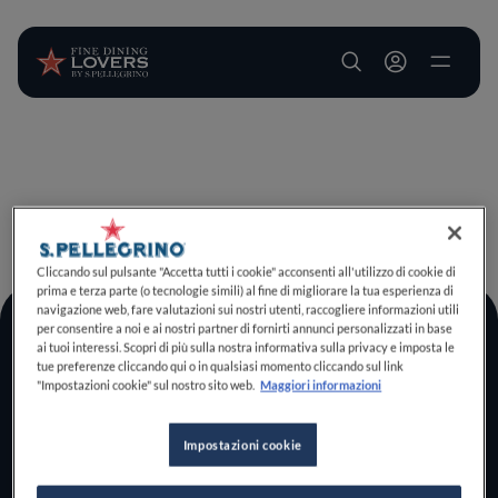
User account m
Salta al contenuto principale
TORNA A INIZIO PAGINA
Cliccando sul pulsante "Accetta tutti i cookie" acconsenti all'utilizzo di cookie di
prima e terza parte (o tecnologie simili) al fine di migliorare la tua esperienza di
navigazione web, fare valutazioni sui nostri utenti, raccogliere informazioni utili
per consentire a noi e ai nostri partner di fornirti annunci personalizzati in base
Log In
ai tuoi interessi. Scopri di più sulla nostra informativa sulla privacy e imposta le
tue preferenze cliccando qui o in qualsiasi momento cliccando sul link
Home
"Impostazioni cookie" sul nostro sito web.
Maggiori informazioni
Scopri il vero
foodie che è in te
Impostazioni cookie