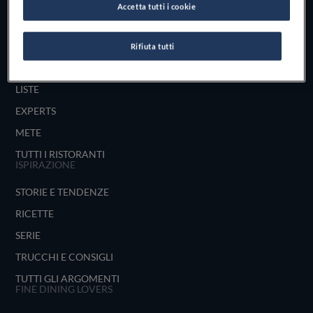
Accetta tutti i cookie
UNISCITI
ESPLORA PER
Rifiuta tutti
MAPPA
LISTE
EXPERTS
METE
TUTTI I RISTORANTI
ISPIRAZIONE
STORIE E TENDENZE
RICETTE
SERIE
TRUCCHI E CONSIGLI
TUTTI GLI ARGOMENTI
FINE DINING LOVERS