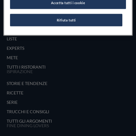
Accetta tutti i cookie
UNISCITI
ESPLORA PER
Rifiuta tutti
MAPPA
LISTE
EXPERTS
METE
TUTTI I RISTORANTI
ISPIRAZIONE
STORIE E TENDENZE
RICETTE
SERIE
TRUCCHI E CONSIGLI
TUTTI GLI ARGOMENTI
FINE DINING LOVERS