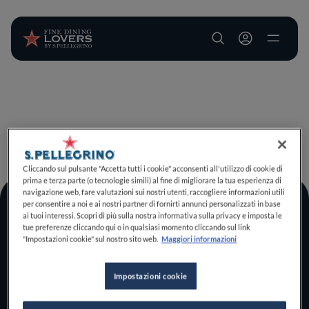
User account m
Salta al contenuto principale
TORNA A INIZIO PAGINA
Cliccando sul pulsante "Accetta tutti i cookie" acconsenti all'utilizzo di cookie di
prima e terza parte (o tecnologie simili) al fine di migliorare la tua esperienza di
navigazione web, fare valutazioni sui nostri utenti, raccogliere informazioni utili
per consentire a noi e ai nostri partner di fornirti annunci personalizzati in base
Log In
ai tuoi interessi. Scopri di più sulla nostra informativa sulla privacy e imposta le
tue preferenze cliccando qui o in qualsiasi momento cliccando sul link
Home
"Impostazioni cookie" sul nostro sito web.
Maggiori informazioni
Scopri il vero
foodie che è in te
Impostazioni cookie