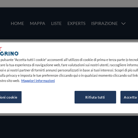
ze
Main navigation
HOME
MAPPA
LISTE
EXPERTS
ISPIRAZIONE
Salta al contenuto principale
li
pulsante "Accetta tutti i cookie" acconsenti all'utilizzo di cookie di prima e terza parte (o tecnol
rare la tua esperienza di navigazione web, fare valutazioni sui nostri utenti, raccogliere informa
oi e ai nostri partner di fornirti annunci personalizzati in base ai tuoi interessi. Scopri di più su
ulla privacy e imposta le tue preferenze cliccando qui o in qualsiasi momento cliccando sul lin
stro sito web.
Maggiori informazioni
ioni cookie
Rifiuta tutti
Accetta 