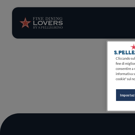
Storie e tenden
Ricette
Trucchi e consig
Cliccando sul 
fine di miglio
consentire a n
Serie
informativa s
cookie" sul no
Impostaz