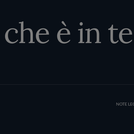
che è in te
Terms an
NOTE LE