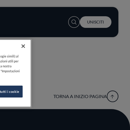
User account menu
UNISCITI
ogie simili) al
zioni utili per
lla nostra
k "Impostazioni
tutti i cookie
TORNA A INIZIO PAGINA