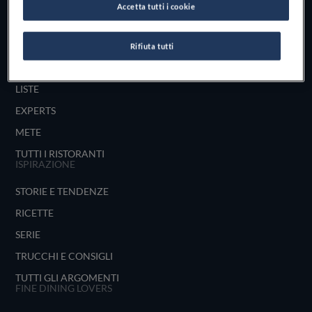
Accetta tutti i cookie
UNISCITI
ESPLORA PER
Rifiuta tutti
MAPPA
LISTE
EXPERTS
METE
TUTTI I RISTORANTI
ISPIRAZIONE
STORIE E TENDENZE
RICETTE
SERIE
TRUCCHI E CONSIGLI
TUTTI GLI ARGOMENTI
FINE DINING LOVERS