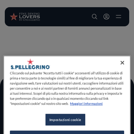
User account m
Salta al contenuto principale
TORNA A INIZIO PAGINA
Cliccando sul pulsante "Accetta tutti i cookie" acconsenti all'utilizzo di cookie di
prima e terza parte (o tecnologie simili) al fine di migliorare la tua esperienza di
navigazione web, fare valutazioni sui nostri utenti, raccogliere informazioni utili
per consentire a noi e ai nostri partner di fornirti annunci personalizzati in base
Log In
ai tuoi interessi. Scopri di più sulla nostra informativa sulla privacy e imposta le
tue preferenze cliccando qui o in qualsiasi momento cliccando sul link
Home
"Impostazioni cookie" sul nostro sito web.
Maggiori informazioni
Scopri il vero
foodie che è in te
Impostazioni cookie