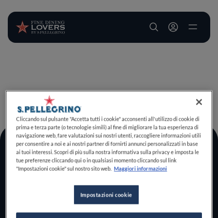
User account m
Salta al contenuto principale
TORNA A INIZIO PAGINA
Cliccando sul pulsante "Accetta tutti i cookie" acconsenti all'utilizzo di cookie di
prima e terza parte (o tecnologie simili) al fine di migliorare la tua esperienza di
navigazione web, fare valutazioni sui nostri utenti, raccogliere informazioni utili
per consentire a noi e ai nostri partner di fornirti annunci personalizzati in base
Log In
ai tuoi interessi. Scopri di più sulla nostra informativa sulla privacy e imposta le
tue preferenze cliccando qui o in qualsiasi momento cliccando sul link
Home
"Impostazioni cookie" sul nostro sito web.
Maggiori informazioni
Scopri il vero
foodie che è in te
Impostazioni cookie