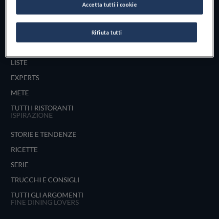
Accetta tutti i cookie
UNISCITI
ESPLORA PER
Rifiuta tutti
MAPPA
LISTE
EXPERTS
METE
TUTTI I RISTORANTI
ISPIRAZIONE
STORIE E TENDENZE
RICETTE
SERIE
TRUCCHI E CONSIGLI
TUTTI GLI ARGOMENTI
FINE DINING LOVERS