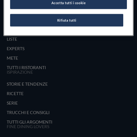
Accetta tutti i cookie
UNISCITI
ESPLORA PER
Rifiuta tutti
MAPPA
LISTE
EXPERTS
METE
TUTTI I RISTORANTI
ISPIRAZIONE
STORIE E TENDENZE
RICETTE
SERIE
TRUCCHI E CONSIGLI
TUTTI GLI ARGOMENTI
FINE DINING LOVERS