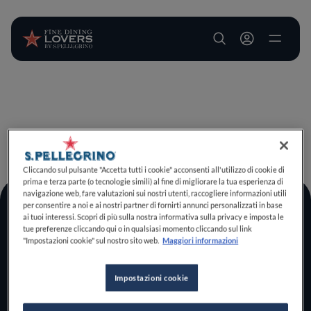
User account m
Salta al contenuto principale
TORNA A INIZIO PAGINA
Cliccando sul pulsante "Accetta tutti i cookie" acconsenti all'utilizzo di cookie di
prima e terza parte (o tecnologie simili) al fine di migliorare la tua esperienza di
navigazione web, fare valutazioni sui nostri utenti, raccogliere informazioni utili
per consentire a noi e ai nostri partner di fornirti annunci personalizzati in base
Log In
ai tuoi interessi. Scopri di più sulla nostra informativa sulla privacy e imposta le
tue preferenze cliccando qui o in qualsiasi momento cliccando sul link
Home
"Impostazioni cookie" sul nostro sito web.
Maggiori informazioni
Scopri il vero
foodie che è in te
Impostazioni cookie