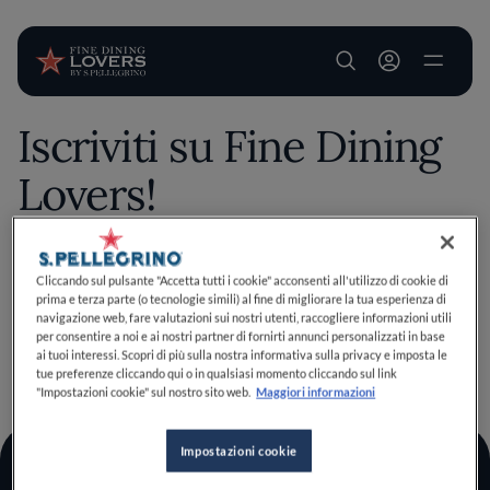
User account m
Iscriviti su Fine Dining
Salta al contenuto principale
Lovers!
Salva questo contenuto esclusivo tra i tuoi preferiti
Cliccando sul pulsante "Accetta tutti i cookie" acconsenti all'utilizzo di cookie di
prima e terza parte (o tecnologie simili) al fine di migliorare la tua esperienza di
effettuando il login o iscrivendoti, bastano pochi clic per
navigazione web, fare valutazioni sui nostri utenti, raccogliere informazioni utili
migliorare la tua esperienza culinaria!
per consentire a noi e ai nostri partner di fornirti annunci personalizzati in base
Iscriviti
Ho un account
ai tuoi interessi. Scopri di più sulla nostra informativa sulla privacy e imposta le
TORNA A INIZIO PAGINA
tue preferenze cliccando qui o in qualsiasi momento cliccando sul link
"Impostazioni cookie" sul nostro sito web.
Maggiori informazioni
Impostazioni cookie