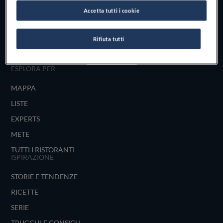
Scopri il vero
Accetta tutti i cookie
foodie che è in te
Rifiuta tutti
UNISCITI
ESPLORA PER
MAPPA
LISTE
EXPERTS
METE
TUTTI I RISTORANTI
ISPIRAZIONE
STORIE E TENDENZE
RICETTE
SERIE
TRUCCHI E CONSIGLI