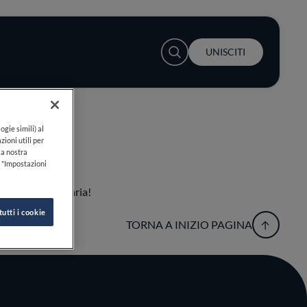
User account menu
UNISCITI
ogie simili) al
zioni utili per
lla nostra
k "Impostazioni
esperienza culinaria!
tutti i cookie
TORNA A INIZIO PAGINA