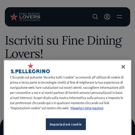
User account m
Iscriviti su Fine Dining
Salta al contenuto principale
Lovers!
Salva questo contenuto esclusivo tra i tuoi preferiti
Cliccando sul pulsante "Accetta tutti i cookie" acconsenti all'utilizzo di cookie di
prima e terza parte (o tecnologie simili) al fine di migliorare la tua esperienza di
effettuando il login o iscrivendoti, bastano pochi clic per
navigazione web, fare valutazioni sui nostri utenti, raccogliere informazioni utili
migliorare la tua esperienza culinaria!
per consentire a noi e ai nostri partner di fornirti annunci personalizzati in base
Iscriviti
Ho un account
ai tuoi interessi. Scopri di più sulla nostra informativa sulla privacy e imposta le
TORNA A INIZIO PAGINA
tue preferenze cliccando qui o in qualsiasi momento cliccando sul link
"Impostazioni cookie" sul nostro sito web.
Maggiori informazioni
Impostazioni cookie