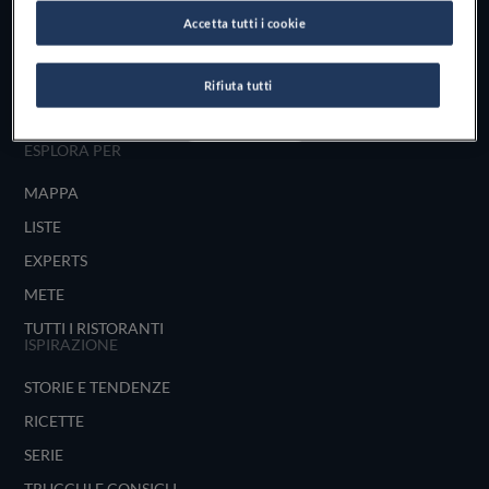
Scopri il vero
Accetta tutti i cookie
foodie che è in te
Rifiuta tutti
UNISCITI
ESPLORA PER
MAPPA
LISTE
EXPERTS
METE
TUTTI I RISTORANTI
ISPIRAZIONE
STORIE E TENDENZE
RICETTE
SERIE
TRUCCHI E CONSIGLI