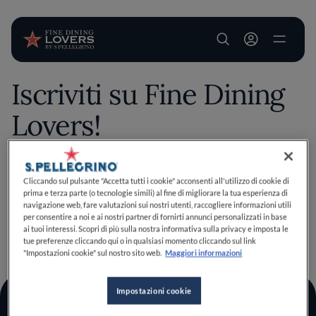
User account m
Iscriviti su Fine Dining
Salta al contenuto principale
Lovers!
Salva questo contenuto esclusivo tra i tuoi preferiti
Cliccando sul pulsante "Accetta tutti i cookie" acconsenti all'utilizzo di cookie di
prima e terza parte (o tecnologie simili) al fine di migliorare la tua esperienza di
effettuando il login o iscrivendoti, bastano pochi clic per
navigazione web, fare valutazioni sui nostri utenti, raccogliere informazioni utili
migliorare la tua esperienza culinaria!
per consentire a noi e ai nostri partner di fornirti annunci personalizzati in base
Iscriviti
Ho un account
ai tuoi interessi. Scopri di più sulla nostra informativa sulla privacy e imposta le
TORNA A INIZIO PAGINA
tue preferenze cliccando qui o in qualsiasi momento cliccando sul link
"Impostazioni cookie" sul nostro sito web.
Maggiori informazioni
Impostazioni cookie