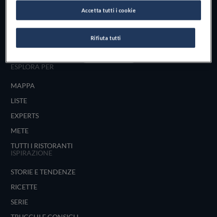
Scopri il vero
Accetta tutti i cookie
foodie che è in te
Rifiuta tutti
UNISCITI
ESPLORA PER
MAPPA
LISTE
EXPERTS
METE
TUTTI I RISTORANTI
ISPIRAZIONE
STORIE E TENDENZE
RICETTE
SERIE
TRUCCHI E CONSIGLI