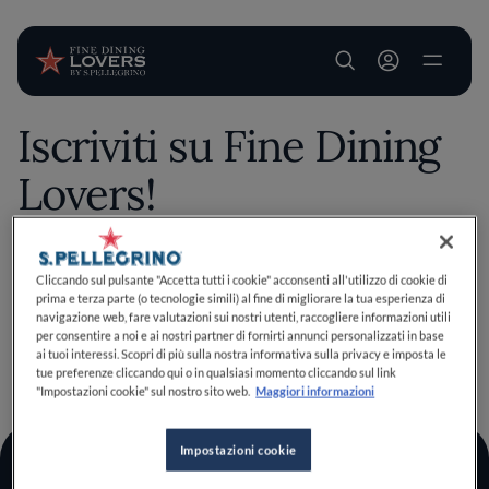
User account m
Iscriviti su Fine Dining
Salta al contenuto principale
Lovers!
Salva questo contenuto esclusivo tra i tuoi preferiti
Cliccando sul pulsante "Accetta tutti i cookie" acconsenti all'utilizzo di cookie di
prima e terza parte (o tecnologie simili) al fine di migliorare la tua esperienza di
effettuando il login o iscrivendoti, bastano pochi clic per
navigazione web, fare valutazioni sui nostri utenti, raccogliere informazioni utili
migliorare la tua esperienza culinaria!
per consentire a noi e ai nostri partner di fornirti annunci personalizzati in base
Iscriviti
Ho un account
ai tuoi interessi. Scopri di più sulla nostra informativa sulla privacy e imposta le
TORNA A INIZIO PAGINA
tue preferenze cliccando qui o in qualsiasi momento cliccando sul link
"Impostazioni cookie" sul nostro sito web.
Maggiori informazioni
Impostazioni cookie