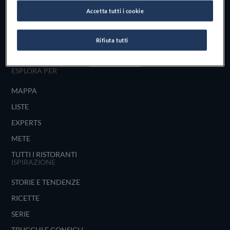
Scopri il vero
Accetta tutti i cookie
foodie che è in te
Rifiuta tutti
UNISCITI
ESPLORA PER
MAPPA
LISTE
EXPERTS
METE
TUTTI I RISTORANTI
ISPIRAZIONE
STORIE E TENDENZE
RICETTE
SERIE
TRUCCHI E CONSIGLI