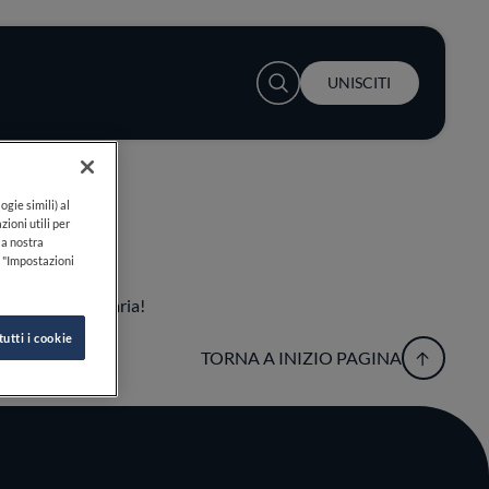
User account menu
UNISCITI
ogie simili) al
zioni utili per
lla nostra
k "Impostazioni
esperienza culinaria!
tutti i cookie
TORNA A INIZIO PAGINA