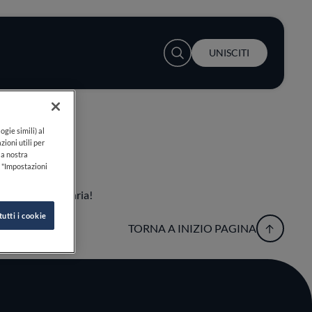
User account menu
UNISCITI
ogie simili) al
zioni utili per
lla nostra
k "Impostazioni
esperienza culinaria!
tutti i cookie
TORNA A INIZIO PAGINA