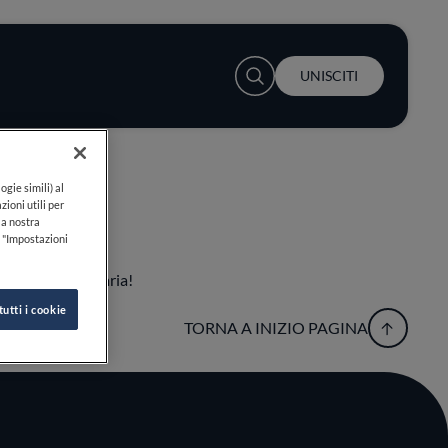
User account menu
UNISCITI
ogie simili) al
zioni utili per
lla nostra
k "Impostazioni
esperienza culinaria!
tutti i cookie
TORNA A INIZIO PAGINA