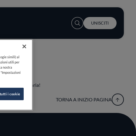
User account menu
UNISCITI
ogie simili) al
zioni utili per
lla nostra
k "Impostazioni
esperienza culinaria!
tutti i cookie
TORNA A INIZIO PAGINA