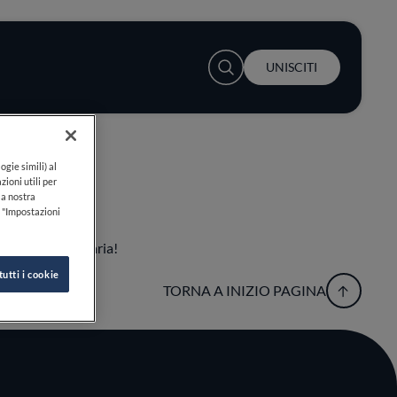
User account menu
UNISCITI
ogie simili) al
zioni utili per
lla nostra
k "Impostazioni
esperienza culinaria!
tutti i cookie
TORNA A INIZIO PAGINA