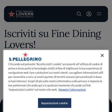
User account m
Iscriviti su Fine Dining
Salta al contenuto principale
Lovers!
Salva questo contenuto esclusivo tra i tuoi preferiti
Cliccando sul pulsante "Accetta tutti i cookie" acconsenti all'utilizzo di cookie di
prima e terza parte (o tecnologie simili) al fine di migliorare la tua esperienza di
effettuando il login o iscrivendoti, bastano pochi clic per
navigazione web, fare valutazioni sui nostri utenti, raccogliere informazioni utili
migliorare la tua esperienza culinaria!
per consentire a noi e ai nostri partner di fornirti annunci personalizzati in base
Iscriviti
Ho un account
ai tuoi interessi. Scopri di più sulla nostra informativa sulla privacy e imposta le
TORNA A INIZIO PAGINA
tue preferenze cliccando qui o in qualsiasi momento cliccando sul link
"Impostazioni cookie" sul nostro sito web.
Maggiori informazioni
Impostazioni cookie