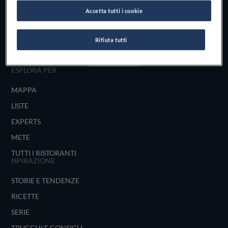
Scopri il vero
Accetta tutti i cookie
foodie che è in te
Rifiuta tutti
UNISCITI
ESPLORA PER
MAPPA
LISTE
EXPERTS
METE
TUTTI I RISTORANTI
ISPIRAZIONE
STORIE E TENDENZE
RICETTE
SERIE
TRUCCHI E CONSIGLI