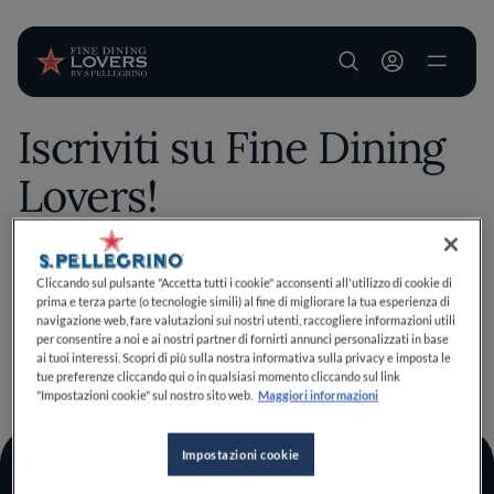
User account m
Iscriviti su Fine Dining
Salta al contenuto principale
Lovers!
Salva questo contenuto esclusivo tra i tuoi preferiti
Cliccando sul pulsante "Accetta tutti i cookie" acconsenti all'utilizzo di cookie di
prima e terza parte (o tecnologie simili) al fine di migliorare la tua esperienza di
effettuando il login o iscrivendoti, bastano pochi clic per
navigazione web, fare valutazioni sui nostri utenti, raccogliere informazioni utili
migliorare la tua esperienza culinaria!
per consentire a noi e ai nostri partner di fornirti annunci personalizzati in base
Iscriviti
Ho un account
ai tuoi interessi. Scopri di più sulla nostra informativa sulla privacy e imposta le
TORNA A INIZIO PAGINA
tue preferenze cliccando qui o in qualsiasi momento cliccando sul link
"Impostazioni cookie" sul nostro sito web.
Maggiori informazioni
Impostazioni cookie