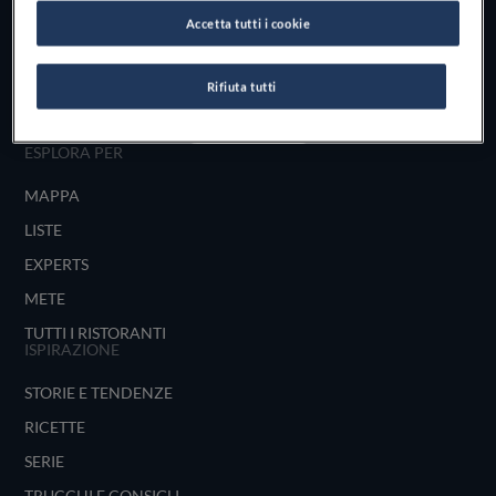
Scopri il vero
Accetta tutti i cookie
foodie che è in te
Rifiuta tutti
UNISCITI
ESPLORA PER
MAPPA
LISTE
EXPERTS
METE
TUTTI I RISTORANTI
ISPIRAZIONE
STORIE E TENDENZE
RICETTE
SERIE
TRUCCHI E CONSIGLI