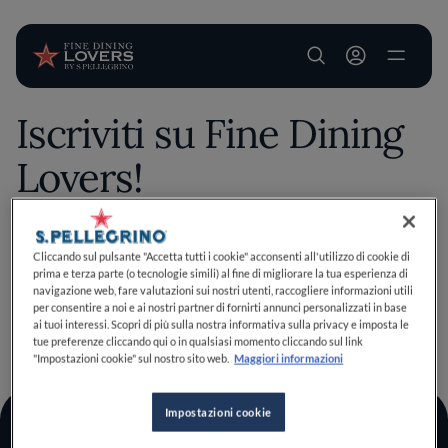
User account m
Iscriviti su Fine Dining
Salta al contenuto principale
Lovers!
Salva questo contenuto esclusivo tra i tuoi preferiti
Cliccando sul pulsante "Accetta tutti i cookie" acconsenti all'utilizzo di cookie di
prima e terza parte (o tecnologie simili) al fine di migliorare la tua esperienza di
effettuando il login o iscrivendoti, bastano pochi clic per
navigazione web, fare valutazioni sui nostri utenti, raccogliere informazioni utili
migliorare la tua esperienza culinaria!
per consentire a noi e ai nostri partner di fornirti annunci personalizzati in base
Iscriviti
Ho un account
ai tuoi interessi. Scopri di più sulla nostra informativa sulla privacy e imposta le
TORNA A INIZIO PAGINA
tue preferenze cliccando qui o in qualsiasi momento cliccando sul link
"Impostazioni cookie" sul nostro sito web.
Maggiori informazioni
Impostazioni cookie