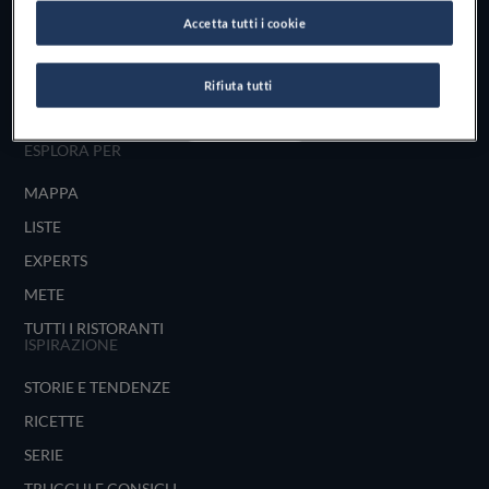
Scopri il vero
Accetta tutti i cookie
foodie che è in te
Rifiuta tutti
UNISCITI
ESPLORA PER
MAPPA
LISTE
EXPERTS
METE
TUTTI I RISTORANTI
ISPIRAZIONE
STORIE E TENDENZE
RICETTE
SERIE
TRUCCHI E CONSIGLI