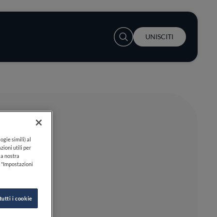
User account menu
UNISCITI
ogie simili) al
zioni utili per
lla nostra
k "Impostazioni
tutti i cookie