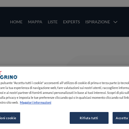
ze
Main navigation
HOME
MAPPA
LISTE
EXPERTS
ISPIRAZIONE
Salta al contenuto principale
li
pulsante "Accetta tutti i cookie" acconsenti all'utilizzo di cookie di prima e terza parte (o tecnol
rare la tua esperienza di navigazione web, fare valutazioni sui nostri utenti, raccogliere informa
oi e ai nostri partner di fornirti annunci personalizzati in base ai tuoi interessi. Scopri di più su
ulla privacy e imposta le tue preferenze cliccando qui o in qualsiasi momento cliccando sul lin
stro sito web.
Maggiori informazioni
ioni cookie
Rifiuta tutti
Accetta 