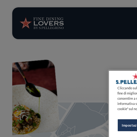
Storie e tenden
Ricette
Trucchi e consig
Serie
Cliccando sul 
fine di miglio
consentire a n
informativa s
cookie" sul no
Impostaz