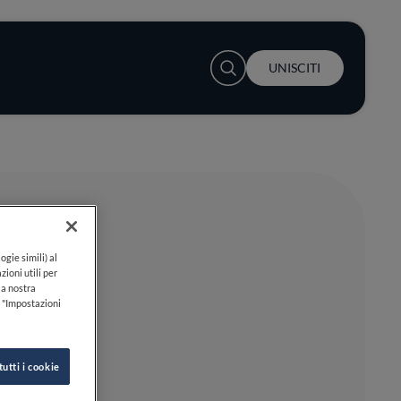
User account menu
UNISCITI
ogie simili) al
zioni utili per
lla nostra
k "Impostazioni
tutti i cookie