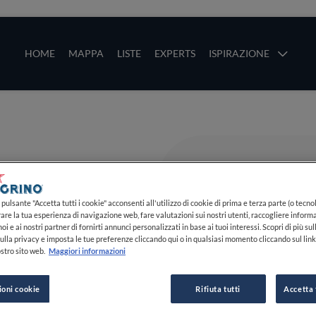
ze
Main navigation
HOME
MAPPA
LISTE
EXPERTS
ISPIRAZIONE
Salta al contenuto principale
li
pulsante "Accetta tutti i cookie" acconsenti all'utilizzo di cookie di prima e terza parte (o tecnol
rare la tua esperienza di navigazione web, fare valutazioni sui nostri utenti, raccogliere informa
oi e ai nostri partner di fornirti annunci personalizzati in base ai tuoi interessi. Scopri di più su
ulla privacy e imposta le tue preferenze cliccando qui o in qualsiasi momento cliccando sul lin
stro sito web.
Maggiori informazioni
ioni cookie
Rifiuta tutti
Accetta 