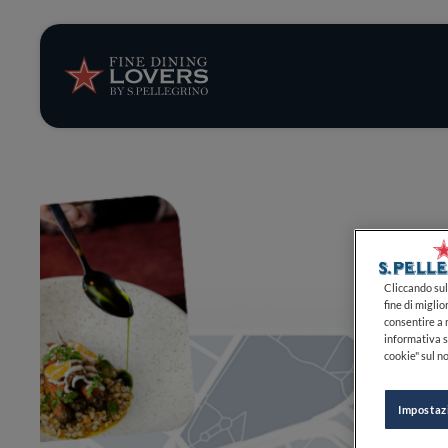
Storie e tenden
Ricette
Trucchi e consig
Serie
Cliccando sul 
fine di miglio
consentire a n
informativa s
cookie" sul no
Impostaz